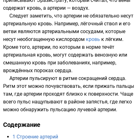
приписывают
Эразистрату
, который считал, что вены
содержат кровь, а артерии — воздух.
Следует заметить, что артерии не обязательно несут
артериальную кровь
. Например,
лёгочный ствол
и его
ветви являются артериальными сосудами, которые
несут необогащенную
кислородом
кровь
к лёгким.
Кроме того, артерии, по которым в норме течёт
артериальная кровь, могут содержать венозную или
смешанную кровь при заболеваниях, например,
врождённых пороках сердца
.
Артерии пульсируют в ритме сокращений сердца.
Ритм этот можно почувствовать, если прижать пальцы
там, где артерии проходят близко к поверхности. Чаще
всего пульс нащупывают в районе запястья, где легко
можно обнаружить пульсацию лучевой артерии.
Содержание
1
Строение артерий