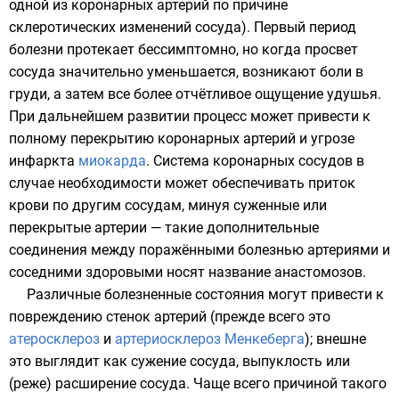
одной из коронарных артерий по причине
склеротических изменений сосуда). Первый период
болезни протекает бессимптомно, но когда просвет
сосуда значительно уменьшается, возникают боли в
груди, а затем все более отчётливое ощущение удушья.
При дальнейшем развитии процесс может привести к
полному перекрытию коронарных артерий и угрозе
инфаркта
миокарда
. Система коронарных сосудов в
случае необходимости может обеспечивать приток
крови по другим сосудам, минуя суженные или
перекрытые артерии — такие дополнительные
соединения между поражёнными болезнью артериями и
соседними здоровыми носят название анастомозов.
Различные болезненные состояния могут привести к
повреждению стенок артерий (прежде всего это
атеросклероз
и
артериосклероз Менкеберга
); внешне
это выглядит как сужение сосуда, выпуклость или
(реже) расширение сосуда. Чаще всего причиной такого