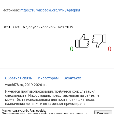
Источник:
https://ru.wikipedia.org/wiki/Артерия
Статья №1167, опубликована 23 ноя 2019
0
0
Обратная связь
Инвесторам
Вконтакте
vrachi78.ru, 2019-2026 гг.
Имеются противопоказания, требуется консультация
специалиста. Информация, представленная на сайте, не
может быть использована для постановки диагноза,
назначения лечения и не заменяет прием врача.
Возрастное ограничение: 18+
Мы используем файлы
cookie
.
Принять
Продолжая использовать сайт, вы даете свое согласие на