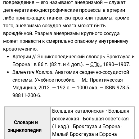
повреждения — его называют аневризмой — служат
дегенеративно-дистрофические процессы в артерии
либо прилежащих тканях, склероз или травмы; кроме
того, аневризма сосудов мозга может быть
врождённой. Разрыв аневризмы крупного сосуда
может привести к смертельно опасному внутреннему
кровотечению.
Артерии
//
Энциклопедический словарь Брокгауза и
Ефрона
: в 86 т. (82 т. и 4 доп.). —
СПб.
, 1890—1907.
Валентин Козлов.
Анатомия сердечно-сосудистой
системы. Учебное пособие. —
М.
: Практическая
Медицина, 2013. — 192 с. —
1000 экз.
—
ISBN 978-5-
98811-200-6
.
Большая каталонская
·
Большая
российская
·
Большая советская
Словари и
(1 изд.)
·
Брокгауза и Ефрона
·
энциклопедии
Малый Брокгауза и Ефрона
·