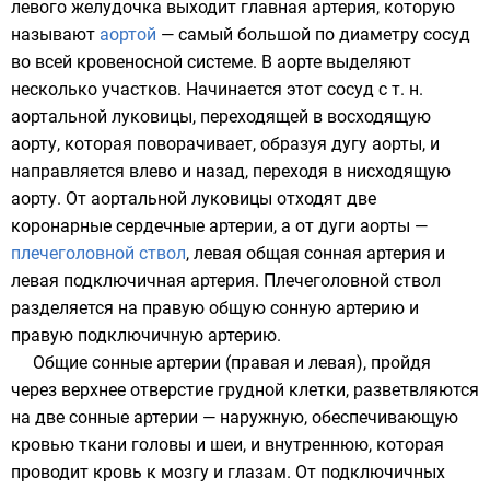
левого желудочка выходит главная артерия, которую
называют
аортой
— самый большой по диаметру сосуд
во всей кровеносной системе. В аорте выделяют
несколько участков. Начинается этот сосуд с т. н.
аортальной луковицы, переходящей в восходящую
аорту, которая поворачивает, образуя дугу аорты, и
направляется влево и назад, переходя в нисходящую
аорту. От аортальной луковицы отходят две
коронарные сердечные артерии
, а от дуги аорты —
плечеголовной ствол
, левая
общая сонная артерия
и
левая
подключичная артерия
. Плечеголовной ствол
разделяется на
правую общую сонную артерию
и
правую
подключичную артерию
.
Общие сонные артерии (правая и левая), пройдя
через верхнее отверстие грудной клетки, разветвляются
на две сонные артерии — наружную, обеспечивающую
кровью ткани головы и шеи, и внутреннюю, которая
проводит кровь к мозгу и глазам. От подключичных