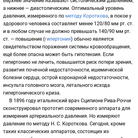
Верхнее значение называют систолическим давлением,
а нижнее — диастолическим. Оптимальный уровень
давления, измеренного по
методу Короткова
, в покое у
здорового человека составляет менее 120/80 мм рт. ст.
и в любом случае не должно превышать 140/90 мм рт.
ст. — повышение (
гипертония
) обычно является
свидетельством поражения системы кровообращения,
ещё более опасна может быть
гипотензия
. Если
гипертонию не лечить, повышается риск потери зрения,
развития почечной недостаточности, ишемической
болезни сердца, острой коронарной недостаточности,
инсульта головного мозга, летального исхода
гипертонического криза.
В 1896 году итальянский врач
Сципионе Рива-Роччи
сконструировал прототип современного аппарата для
измерения артериального давления
. Но измеряют
давление по методу
Н. С. Короткова
. Сегодня, кроме
таких классических аппаратов, состоящих из