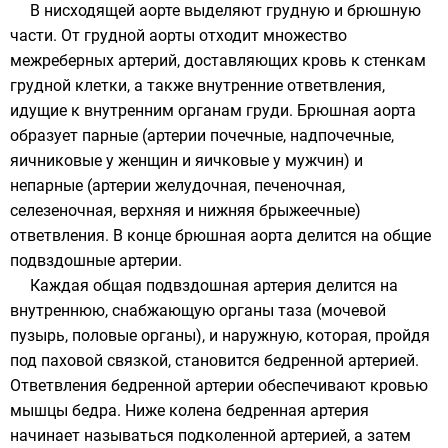
В нисходящей аорте выделяют грудную и брюшную
части. От грудной аорты отходит множество
межреберных артерий, доставляющих кровь к стенкам
грудной клетки, а также внутренние ответвления,
идущие к внутренним органам груди. Брюшная аорта
образует парные (артерии почечные, надпочечные,
яичниковые у женщин и яичковые у мужчин) и
непарные (артерии желудочная, печеночная,
селезеночная, верхняя и нижняя брыжеечные)
ответвления. В конце брюшная аорта делится на общие
подвздошные артерии.
Каждая общая
подвздошная артерия
делится на
внутреннюю, снабжающую органы таза (
мочевой
пузырь
, половые органы), и наружную, которая, пройдя
под паховой связкой, становится
бедренной артерией
.
Ответвления бедренной артерии обеспечивают кровью
мышцы бедра. Ниже колена бедренная артерия
начинает называться
подколенной артерией
, а затем