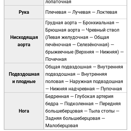
лопаточная
Рука
Плечевая
—
Лучевая
—
Локтевая
Грудная аорта
—
Бронхиальная
—
Брюшная аорта
—
Чревный ствол
Нисходящая
(
Левая желудочная
—
Общая
аорта
печёночная
—
Селезёночная
) —
брыжеечные (
Верхняя
—
Нижняя
) —
Почечная
Общая подвздошная
—
Внутренняя
Подвздошная
подвздошная
—
Внутренняя
и плодные
половая
—
Наружная подвздошная
—
Нижняя надчревная
—
Пупочная
Бедренная
—
Глубокая артерия
бедра
—
Подколенная
—
Передняя
Нога
большеберцовая
—
Тыла стопы
—
Задняя большеберцовая
—
Малоберцовая