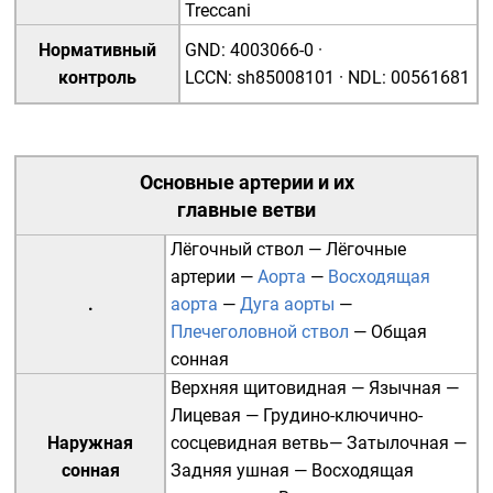
Treccani
Нормативный
GND
:
4003066-0
·
контроль
LCCN
:
sh85008101
·
NDL
:
00561681
Основные
артерии
и их
главные ветви
Лёгочный ствол
—
Лёгочные
артерии
—
Аорта
—
Восходящая
.
аорта
—
Дуга аорты
—
Плечеголовной ствол
—
Общая
сонная
Верхняя щитовидная
—
Язычная
—
Лицевая
—
Грудино-ключично-
Наружная
сосцевидная ветвь
—
Затылочная
—
сонная
Задняя ушная
—
Восходящая