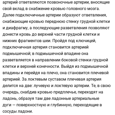
артерий ответвляются позвоночные артерии, вносящие
свой вклад в снабжение кровью головного мозга.
Далее подключичные артерии образуют ответвления,
снабжающие кровью переднюю стенку грудной клетки
и
диафрагму
, а последующие разветвления позволяют
донести кровь до верхней части грудной клетки и
нижних фрагментов шеи. Пройдя под ключицей,
подключичная артерия становится артерией
подмышечной
; в подмышечной впадине она
разветвляется в направлении боковой стенки грудной
клетки и верхней конечности. Выйдя из подмышечной
впадины и перейдя на плечо, она становится
плечевой
артерией
. За локтевым суставом плечевая артерия
делится на две:
лучевую
и
локтевую артерии
. Те, в свою
очередь, снабдив кровью предплечье, переходят на
ладонь, образуя там две ладонные артериальные
дуги — поверхностную и глубинную, переходящие в
сосуды ладони.