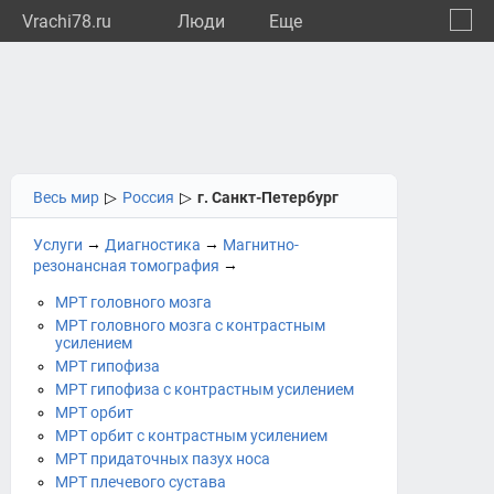
Vrachi78.ru
Люди
Eще
🔔
город
🔍
Весь мир
▷
Россия
▷
г. Санкт-Петербург
→
→
Услуги
Диагностика
Магнитно-
→
резонансная томография
МРТ головного мозга
МРТ головного мозга с контрастным
усилением
МРТ гипофиза
МРТ гипофиза с контрастным усилением
МРТ орбит
МРТ орбит с контрастным усилением
МРТ придаточных пазух носа
МРТ плечевого сустава