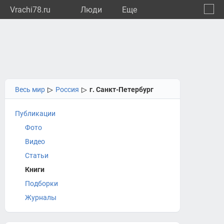
Vrachi78.ru
Люди
Eще
🔔
город
🔍
Весь мир
▷
Россия
▷
г. Санкт-Петербург
Публикации
Фото
Видео
Статьи
Книги
Подборки
Журналы