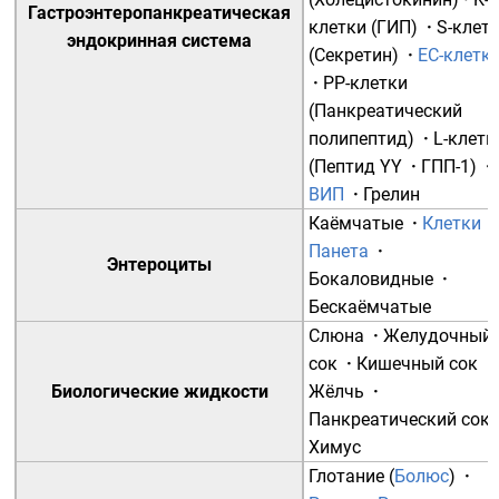
Гастроэнтеропанкреатическая
клетки
(
ГИП
)
·
S-клет
эндокринная система
(
Секретин
)
·
EC-клетк
·
PP-клетки
(
Панкреатический
полипептид
)
·
L-клетк
(
Пептид YY
·
ГПП-1
)
·
ВИП
·
Грелин
Каёмчатые
·
Клетки
Панета
·
Энтероциты
Бокаловидные
·
Бескаёмчатые
Слюна
·
Желудочный
сок
·
Кишечный сок
·
Биологические жидкости
Жёлчь
·
Панкреатический сок
Химус
Глотание
(
Болюс
)
·