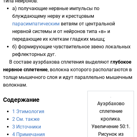
типа нейронов:
а) получающие нервные импульсы по
блуждающему нерву
и
крестцовым
парасимпатическим
ветвям от
центральной
нервной системы
и от нейронов типа «в» и
передающие их клеткам гладких мышц;
б) формирующие чувствительное звено локальных
рефлекторных дуг.
В составе ауэрбахова сплетения выделяют
глубокое
нервное сплетение
, волокна которого располагаются в
толще мышечного слоя и идут параллельно мышечным
волокнам.
Содержание
Ауэрбахово
сплетение
1
Этимология
кролика
.
2
См. также
Увеличение 50:1.
3
Источники
Рисунок из
4
Примечания