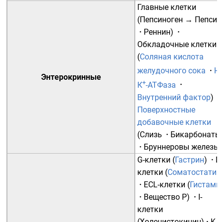
Главные клетки
(
Пепсиноген
→
Пепсин
·
Реннин
)
·
Обкладочные клетки
(
Соляная кислота
желудочного сока
·
Н
Энтерокринные
+
К
-АТФаза
·
Внутренний фактор
)
·
Поверхностные
добавочные клетки
(
Слизь
·
Бикарбонаты
·
Бруннеровы железы
G-клетки
(
Гастрин
)
·
D
клетки
(
Соматостатин
·
ECL-клетки
(
Гистами
·
Вещество Р
)
·
I-
клетки
(
Холецистокинин
)
·
K-