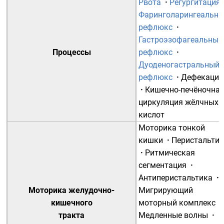
Рвота
·
Регургитация
Фаринголарингеальн
рефлюкс
·
Гастроэзофагеальный
Процессы
рефлюкс
·
Дуоденогастральный
рефлюкс
·
Дефекация
·
Кишечно-печёночна
циркуляция жёлчных
кислот
Моторика тонкой
кишки
·
Перистальти
·
Ритмическая
сегментация
·
Антиперистальтика
·
Моторика желудочно-
Мигрирующий
кишечного
моторный комплекс
·
тракта
Медленные волны
·