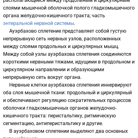
располагающееся между продольным и циркулярным
слоями мышечной оболочкой полого
гладкомышечного
органа желудочно-кишечного тракта; часть
энтеральной нервной системы
.
Ауэрбахово сплетение представляет собой густую
непрерывную сеть нервных узлов, расположенных
между слоями продольных и циркулярных мышц.
Между собой узлы ауэрбахова сплетения соединяются
короткими нервными тяжами, идущими в продольном и
циркулярном направлении и образующими
непрерывную сеть вокруг органа.
Нервные клетки ауэрбахова сплетения иннервируют
оба слоя мышечной ткани: продольный и циркулярный
и обеспечивают регуляцию сократительных процессов
оболочки гладкомышечных органов желудочно-
кишечного тракта:
перистальтику
,
ритмическую
сегментацию
,
антиперистальтику
и другие.
В ауэрбаховом сплетении выделяют два основных