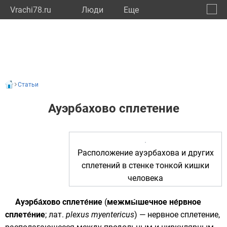
Vrachi78.ru
Люди
Eще
🔔
город
🔍
Статьи
Ауэрбахово сплетение
Расположение ауэрбахова и других
сплетений в стенке
тонкой кишки
человека
Ауэрба́хово сплете́ние
(
межмы́шечное не́рвное
сплете́ние
;
лат.
plexus myentericus
) —
нервное сплетение
,