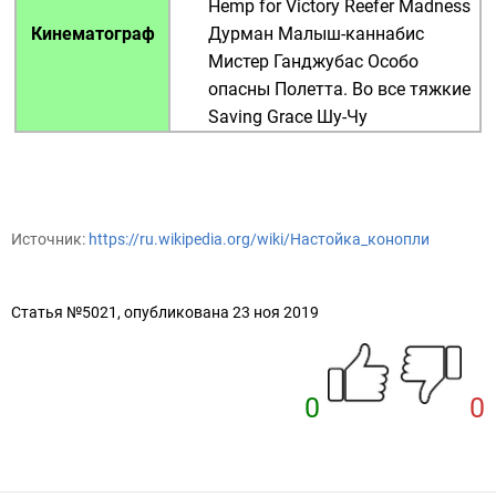
Hemp for Victory
Reefer Madness
Кинематограф
Дурман
Малыш-каннабис
Мистер Ганджубас
Особо
опасны
Полетта. Во все тяжкие
Saving Grace
Шу-Чу
Источник:
https://ru.wikipedia.org/wiki/Настойка_конопли
Статья №5021, опубликована 23 ноя 2019
0
0