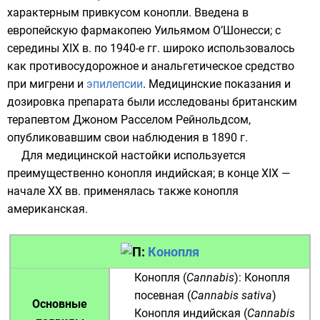
характерным привкусом конопли. Введена в
европейскую фармакопею
Уильямом О’Шонесси
; с
середины XIX в. по 1940-е гг. широко использовалось
как противосудорожное и анальгетическое средство
при
мигрени
и
эпилепсии
. Медицинские показания и
дозировка препарата были исследованы британским
терапевтом
Джоном Расселом Рейнольдсом
,
опубликовавшим свои наблюдения в 1890 г.
Для медицинской настойки используется
преимущественно
конопля индийская
; в конце XIX —
начале XX вв. применялась также
конопля
американская
.
Конопля
Конопля
(
Cannabis
):
Конопля
посевная
(
Cannabis sativa
)
Основные
Конопля индийская
(
Cannabis