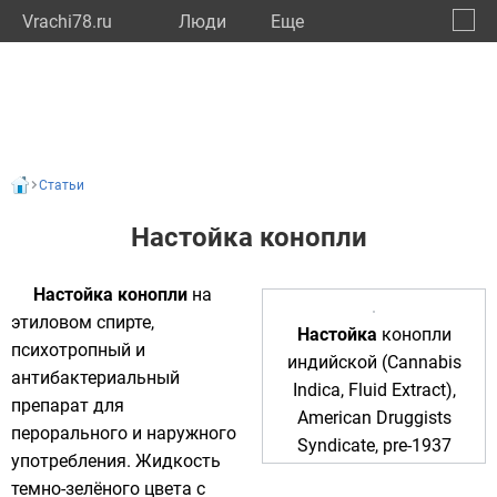
Vrachi78.ru
Люди
Eще
🔔
город
🔍
Статьи
Настойка конопли
Настойка конопли
на
этиловом спирте,
Настойка
конопли
психотропный
и
индийской
(Cannabis
антибактериальный
Indica, Fluid Extract),
препарат для
American Druggists
перорального
и наружного
Syndicate, pre-1937
употребления. Жидкость
темно-зелёного цвета с