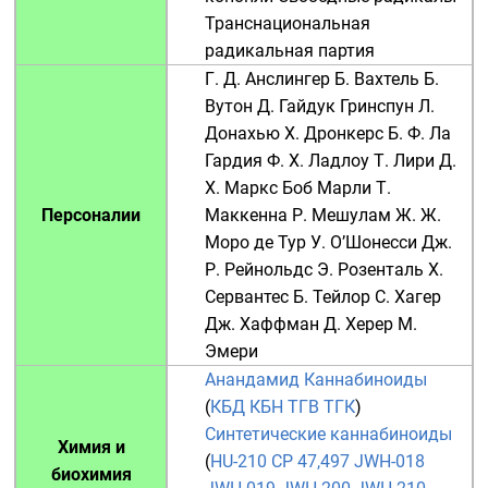
Транснациональная
радикальная партия
Г. Д. Анслингер
Б. Вахтель
Б.
Вутон
Д. Гайдук
Гринспун Л.
Донахью Х.
Дронкерс Б.
Ф. Ла
Гардия
Ф. Х. Ладлоу
Т. Лири
Д.
Х. Маркс
Боб Марли
Т.
Персоналии
Маккенна
Р. Мешулам
Ж. Ж.
Моро де Тур
У. О’Шонесси
Дж.
Р. Рейнольдс
Э. Розенталь
Х.
Сервантес
Б. Тейлор
С. Хагер
Дж. Хаффман
Д. Херер
М.
Эмери
Анандамид
Каннабиноиды
(
КБД
КБН
ТГВ
ТГК
)
Синтетические каннабиноиды
Химия и
(
HU-210
CP 47,497
JWH-018
биохимия