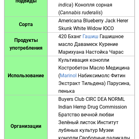
подвиды
indica
)
Конопля сорная
(
Cannabis ruderalis
)
Americana
Blueberry
Jack Herer
Сорта
Skunk
White Widow
ЮСО
420
Бханг
Гашиш
Гашишное
Продукты
масло
Давамеск
Курение
употребления
Марихуана
Настойка
Чарас
Культивация конопли
Костробетон
Масло
Медицина
Использование
(
Marinol
Набиксимолс
Фитин
Экстракт Тильдена
)
Парусина
,
пенька
Buyers Club
CIRC
DEA
NORML
Indian Hemp Drug Commission
Братство вечной любви
Зелёный листок
Институт
Организации
лубяных культур
Музеи
конопли
Свободные радикалы