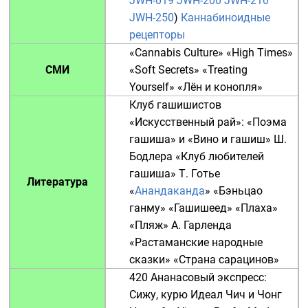
JWH-019
JWH-200
JWH-210
JWH-250
)
Каннабиноидные
рецепторы
«
Cannabis Culture
»
«
High Times
»
СМИ
«
Soft Secrets
»
«
Treating
Yourself
»
«
Лён и конопля
»
Клуб гашишистов
«
Искусственный рай
»: «
Поэма
гашиша
» и «
Вино и гашиш
»
Ш.
Бодлера
«
Клуб любителей
гашиша
»
Т. Готье
Литература
«
Анандаканда
»
«
Бэньцао
ганму
»
«
Гашишеед
»
«
Плаха
»
«
Пляж
»
А. Гарленда
«
Растаманские народные
сказки
»
«
Страна сарацинов
»
420
Ананасовый экспресс:
Сижу, курю
Идеал
Чич и Чонг