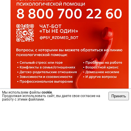
Мы используем файлы
cookie
.
Принять
Продолжая использовать сайт, вы даете свое согласие на
работу с этими файлами.
Источник: https://vk.com/wall-943180_5047
#Здоровье
Пост
№64630
, опубликован
15 мар 2024
Сохранить
интересно
/
не интересно