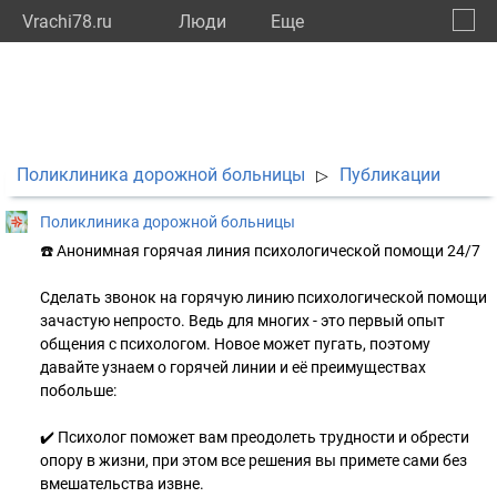
Vrachi78.ru
Люди
Eще
🔔
город
🔍
Поликлиника дорожной больницы
Публикации
▷
Поликлиника дорожной больницы
☎️ Анонимная горячая линия психологической помощи 24/7
Сделать звонок на горячую линию психологической помощи
зачастую непросто. Ведь для многих - это первый опыт
общения с психологом. Новое может пугать, поэтому
давайте узнаем о горячей линии и её преимуществах
побольше:
✔️ Психолог поможет вам преодолеть трудности и обрести
опору в жизни, при этом все решения вы примете сами без
вмешательства извне.