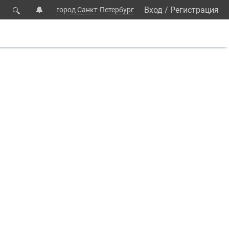
🔔
Вход
/
Регистрация
город Санкт-Петербург
🔍