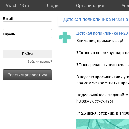
Vrachi78.ru
Люди
Организации
Усл
Детская поликлиника №23 на
Детская поликлиника №23
Внимание, прямой эфир!
❓Сколько лет живут нарко
Забыли пароль?
❓Подозреваешь человека в 
Зарегистрироваться
В неделю профилактики упо
прямом эфире ответит врач
Подключайтесь, задавайте 
https://vk.cc/cxRY5I
📍 25 июня, вторник, в 14:0