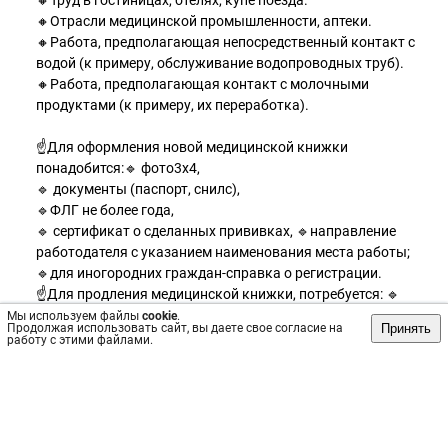
🔸Труд в гостиницах, отелях, купе поезда.
🔸Отрасли медицинской промышленности, аптеки.
🔸Работа, предполагающая непосредственный контакт с
водой (к примеру, обслуживание водопроводных труб).
🔸Работа, предполагающая контакт с молочными
продуктами (к примеру, их переработка).
☝️Для оформления новой медицинской книжки
понадобится:🔹 фото3х4,
🔹 документы (паспорт, снилс),
🔹ФЛГ не более года,
🔹 сертификат о сделанных прививках, 🔹направление
работодателя с указанием наименования места работы;
🔹для иногородних граждан-справка о регистрации.
☝️Для продления медицинской книжки, потребуется: 🔹
продлеваемая медицинская книжка,
Мы используем файлы
cookie
.
Принять
Продолжая использовать сайт, вы даете свое согласие на
🔹документы (паспорт, снилс),
работу с этими файлами.
🔹ФЛГ не более года.,
🔹сертификат о сделанных прививках.
💙В сети клиник Диона очень удобно и выгодно оформить
медицинскую книжку. Все необходимые обследования и