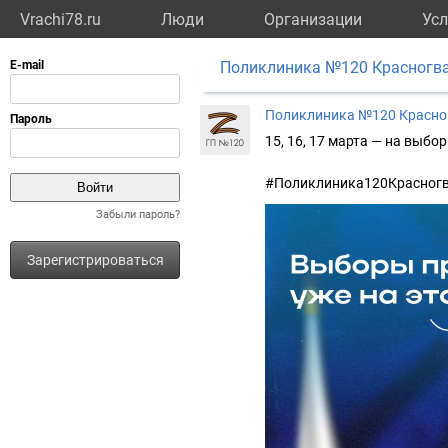
Vrachi78.ru
Люди
Организации
Усл
Поликлиника №120 Красногва
Поликлиника №120 Красно
15, 16, 17 марта — на выбо
#Поликлиника120Красног
Забыли пароль?
Зарегистрироваться