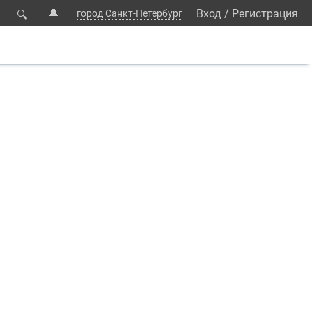
🔔
Вход
/
Регистрация
город Санкт-Петербург
🔍