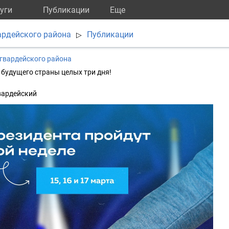
уги
Публикации
Eще
рдейского района
Публикации
▷
гвардейского района
р будущего страны целых три дня!
вардейский