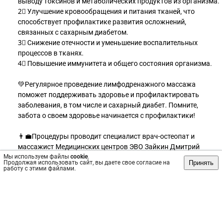
выводу токсинов и метаболических продуктов из организма.
2⃣ Улучшение кровообращения и питания тканей, что
способствует профилактике развития осложнений,
связанных с сахарным диабетом.
3⃣ Снижение отечности и уменьшение воспалительных
процессов в тканях.
4⃣ Повышение иммунитета и общего состояния организма.
💚Регулярное проведение лимфодренажного массажа
поможет поддерживать здоровье и профилактировать
заболевания, в том числе и сахарный диабет. Помните,
забота о своем здоровье начинается с профилактики!
👨‍💼Процедуры проводит специалист врач-остеопат и
массажист Медицинских центров ЭВО Зайкин Дмитрий
Мы используем файлы
Андреевич. Познакомиться со специалистом можно по
cookie
.
Принять
Продолжая использовать сайт, вы даете свое согласие на
ссылке:
работу с этими файлами.
https://vk.com/wall-20864845_3277
👩‍⚕Записаться на приём по тел:
8 (812) 701 03 30
Ждём Вас: