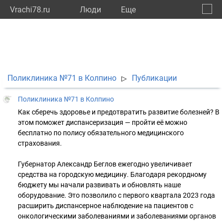
Vrachi78.ru
Люди
Eще
🔔
город
🔍
Поликлиника №71 в Колпино
Публикации
▷
Поликлиника №71 в Колпино
Как сберечь здоровье и предотвратить развитие болезней? В
этом поможет диспансеризация — пройти её можно
бесплатно по полису обязательного медицинского
страхования.
Губернатор Александр Беглов ежегодно увеличивает
средства на городскую медицину. Благодаря рекордному
бюджету мы начали развивать и обновлять наше
оборудование. Это позволило с первого квартала 2023 года
расширить диспансерное наблюдение на пациентов с
онкологическими заболеваниями и заболеваниями органов