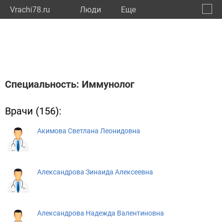
Vrachi78.ru
Люди
Eще
🔔
город
🔍
Специальность: Иммунолог
Врачи (156):
Акимова Светлана Леонидовна
Александрова Зинаида Алексеевна
Александрова Надежда Валентиновна