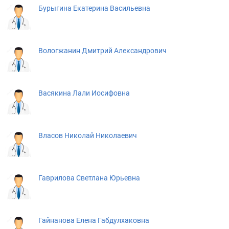
Бурыгина Екатерина Васильевна
Вoлогжaнин Дмитpий Алeксандpович
Васякина Лали Иосифовна
Власов Николай Николаевич
Гаврилова Светлана Юрьевна
Гайнанова Елена Габдулхаковна