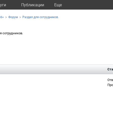
уги
Публикации
Eще
Пб»
Форум
Раздел для сотрудников.
я сотрудников.
Ста
Отв
Про