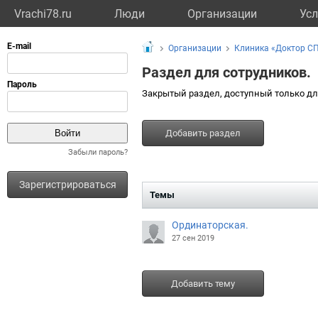
Vrachi78.ru
Люди
Организации
Усл
Организации
Клиника «Доктор С
Раздел для сотрудников.
Закрытый раздел, доступный только дл
Добавить раздел
Забыли пароль?
Зарегистрироваться
Темы
Ординаторская.
27 сен 2019
Добавить тему