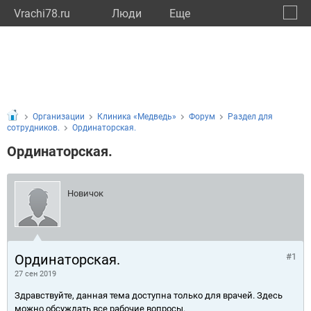
Vrachi78.ru
Люди
Eще
🔔
город
🔍
Организации
Клиника «Медведь»
Форум
Раздел для
сотрудников.
Ординаторская.
Ординаторская.
Новичок
Ординаторская.
#1
27 сен 2019
Здравствуйте, данная тема доступна только для врачей. Здесь
можно обсуждать все рабочие вопросы.