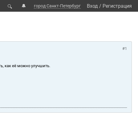
🔔
Вход
/
Регистрация
город Санкт-Петербург
🔍
#1
ь, как её можно улучшить.