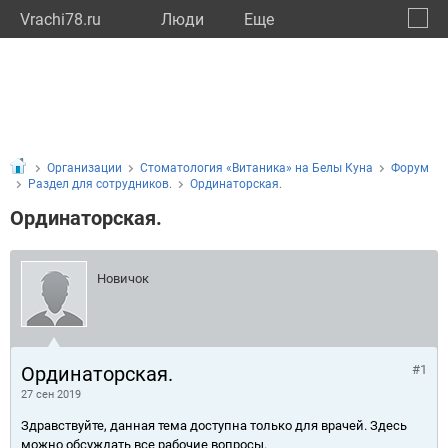
Vrachi78.ru
Люди
Eще
🔔
город
🔍
Организации
Стоматология «Витаника» на Белы Куна
Форум
Раздел для сотрудников.
Ординаторская.
Ординаторская.
Новичок
Ординаторская.
#1
27 сен 2019
Здравствуйте, данная тема доступна только для врачей. Здесь
можно обсуждать все рабочие вопросы.