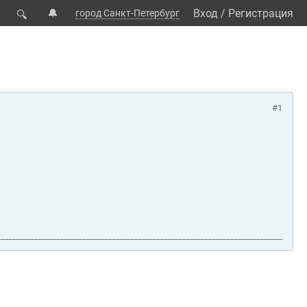
🔔
Вход
/
Регистрация
город Санкт-Петербург
🔍
#1