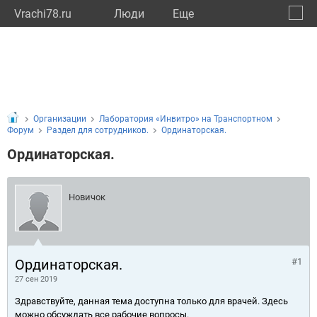
Vrachi78.ru
Люди
Eще
🔔
город
🔍
Организации
Лаборатория «Инвитро» на Транспортном
Форум
Раздел для сотрудников.
Ординаторская.
Ординаторская.
Новичок
Ординаторская.
#1
27 сен 2019
Здравствуйте, данная тема доступна только для врачей. Здесь
можно обсуждать все рабочие вопросы.