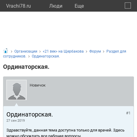
Vrachi78.ru
Люди
Eще
🔔
город
🔍
Организации
«21 век» на Щербакова
Форум
Раздел для
сотрудников.
Ординаторская.
Ординаторская.
Новичок
Ординаторская.
#1
27 сен 2019
Здравствуйте, данная тема доступна только для врачей. Здесь
можно обсуждать все рабочие вопросы.