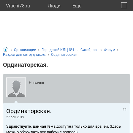
Vrachi78.ru
Люди
Eще
🔔
город
🔍
Организации
Городской КДЦ №1 на Сикейроса
Форум
Раздел для сотрудников.
Ординаторская.
Ординаторская.
Новичок
Ординаторская.
#1
27 сен 2019
Здравствуйте, данная тема доступна только для врачей. Здесь
можно обсуждать все рабочие вопросы.