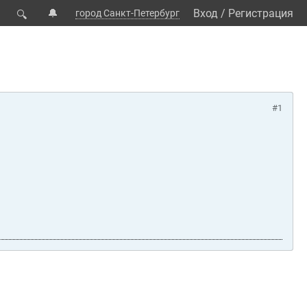
🔔
Вход
/
Регистрация
город Санкт-Петербург
🔍
#1