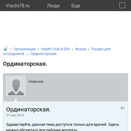
Vrachi78.ru
Люди
Eще
🔔
город
🔍
Организации
Health Club & SPA
Форум
Раздел для
сотрудников.
Ординаторская.
Ординаторская.
Новичок
Ординаторская.
#1
27 сен 2019
Здравствуйте, данная тема доступна только для врачей. Здесь
можно обсуждать все рабочие вопросы.