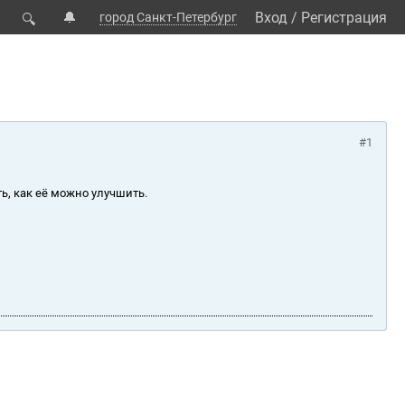
🔔
Вход
/
Регистрация
город Санкт-Петербург
🔍
#1
ь, как её можно улучшить.