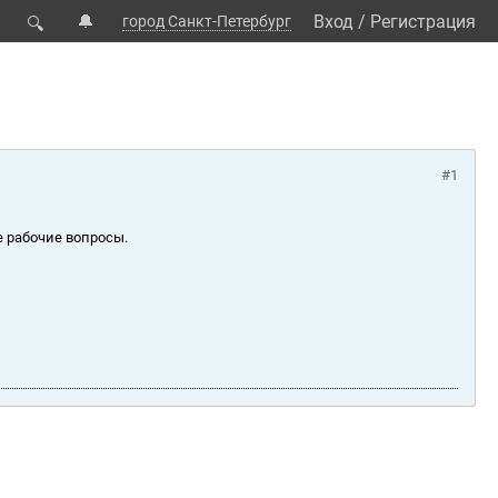
🔔
Вход
/
Регистрация
город Санкт-Петербург
🔍
#1
е рабочие вопросы.