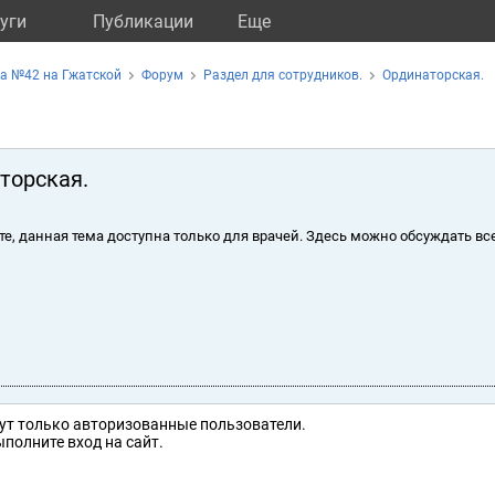
уги
Публикации
Eще
а №42 на Гжатской
Форум
Раздел для сотрудников.
Ординаторская.
торская.
те, данная тема доступна только для врачей. Здесь можно обсуждать вс
ут только авторизованные пользователи.
полните вход на сайт.