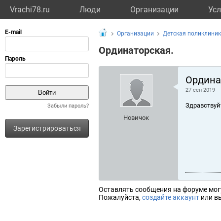
Vrachi78.ru
Люди
Организации
Усл
Организации
Детская поликлиник
Ординаторская.
Ордина
27 сен 2019
Здравствуй
Забыли пароль?
Новичок
Зарегистрироваться
Оставлять сообщения на форуме мог
Пожалуйста,
создайте аккаунт
или вы