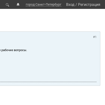
🔔
Вход
/
Регистрация
город Санкт-Петербург
🔍
#1
е рабочие вопросы.