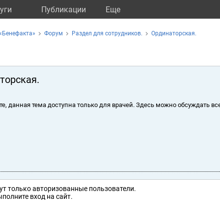
уги
Публикации
Eще
«Бенефакта»
Форум
Раздел для сотрудников.
Ординаторская.
торская.
те, данная тема доступна только для врачей. Здесь можно обсуждать вс
ут только авторизованные пользователи.
полните вход на сайт.