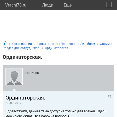
Vrachi78.ru
Люди
Eще
🔔
город
🔍
Организации
Стоматология «Пандент» на Литейном
Форум
Раздел для сотрудников.
Ординаторская.
Ординаторская.
Новичок
Ординаторская.
#1
27 сен 2019
Здравствуйте, данная тема доступна только для врачей. Здесь
можно обсуждать все рабочие вопросы.