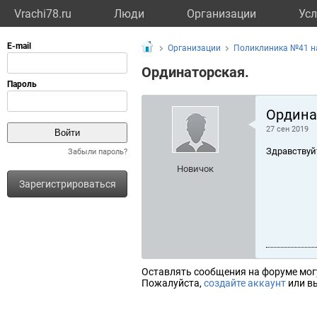
Vrachi78.ru
Люди
Организации
Усл
Организации
Поликлиника №41 на
Ординаторская.
Ордина
27 сен 2019
Здравствуй
Забыли пароль?
Новичок
Зарегистрироваться
Оставлять сообщения на форуме мог
Пожалуйста,
создайте аккаунт
или вы