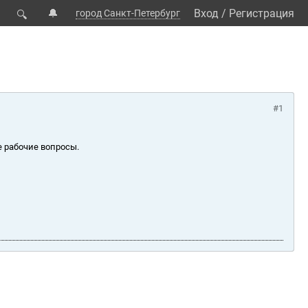
🔔
Вход
/
Регистрация
город Санкт-Петербург
🔍
#1
е рабочие вопросы.