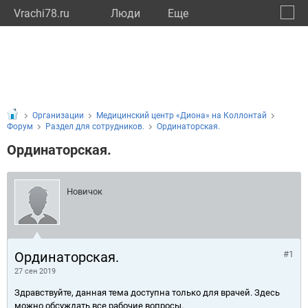
Vrachi78.ru
Люди
Eще
🔔
город
🔍
Организации
Медицинский центр «Диона» на Коллонтай
Форум
Раздел для сотрудников.
Ординаторская.
Ординаторская.
Новичок
Ординаторская.
#1
27 сен 2019
Здравствуйте, данная тема доступна только для врачей. Здесь
можно обсуждать все рабочие вопросы.