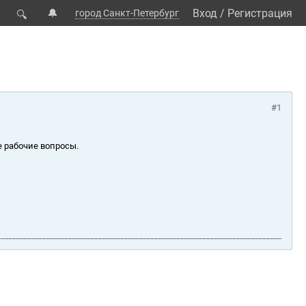
🔔
Вход
/
Регистрация
город Санкт-Петербург
🔍
#1
е рабочие вопросы.