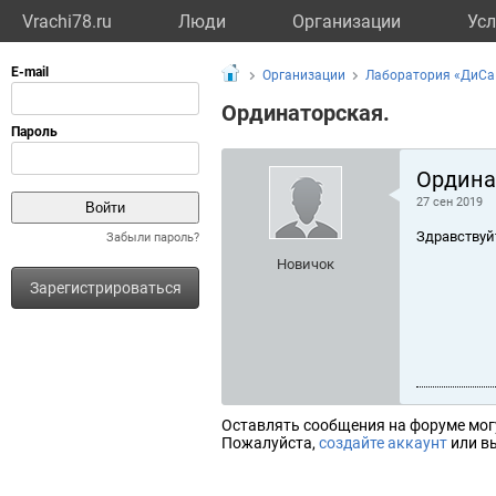
Vrachi78.ru
Люди
Организации
Усл
Организации
Лаборатория «ДиСа
Ординаторская.
Ордина
27 сен 2019
Здравствуй
Забыли пароль?
Новичок
Зарегистрироваться
Оставлять сообщения на форуме мог
Пожалуйста,
создайте аккаунт
или вы