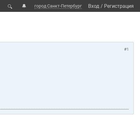
🔔
Вход
/
Регистрация
город Санкт-Петербург
🔍
#1