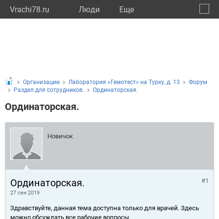
Vrachi78.ru
Люди
Eще
🔔
город
🔍
Организации
Лаборатория «Гемотест» на Турку, д. 13
Форум
Раздел для сотрудников.
Ординаторская.
Ординаторская.
Новичок
Ординаторская.
#1
27 сен 2019
Здравствуйте, данная тема доступна только для врачей. Здесь
можно обсуждать все рабочие вопросы.