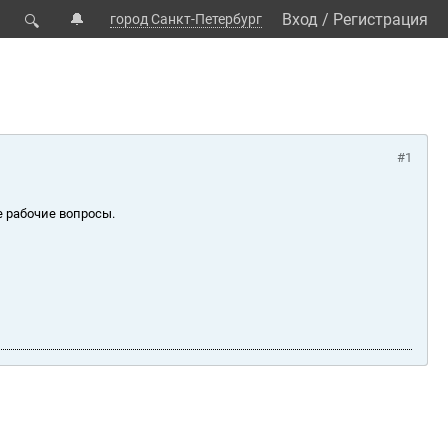
🔔
Вход
/
Регистрация
город Санкт-Петербург
🔍
#1
е рабочие вопросы.