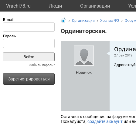
Vrachi78.ru
Люди
Организации
Усл
Организации
Хоспис №2
Фору
Ординаторская.
Ордина
27 сен 2019
Здравствуй
Забыли пароль?
Новичок
Зарегистрироваться
Оставлять сообщения на форуме мог
Пожалуйста,
создайте аккаунт
или вы