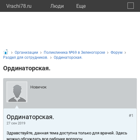
Vrachi78.ru
Люди
Eще
🔔
город
🔍
Организации
Поликлиника №69 в Зеленогорске
Форум
Раздел для сотрудников.
Ординаторская.
Ординаторская.
Новичок
Ординаторская.
#1
27 сен 2019
Здравствуйте, данная тема доступна только для врачей. Здесь
можно обсуждать все рабочие вопросы.