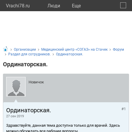
Vrachi78.ru
Люди
Eще
🔔
город
🔍
Организации
Медицинский центр «СОГАЗ» на Стачек
Форум
Раздел для сотрудников.
Ординаторская.
Ординаторская.
Новичок
Ординаторская.
#1
27 сен 2019
Здравствуйте, данная тема доступна только для врачей. Здесь
можно обсуждать все рабочие вопросы.