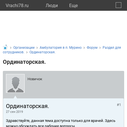
Vrachi78.ru
Люди
Eще
🔔
город
🔍
Организации
Амбулатория в п. Мурино
Форум
Раздел для
сотрудников.
Ординаторская.
Ординаторская.
Новичок
Ординаторская.
#1
27 сен 2019
Здравствуйте, данная тема доступна только для врачей. Здесь
можно обсуждать все рабочие вопросы.