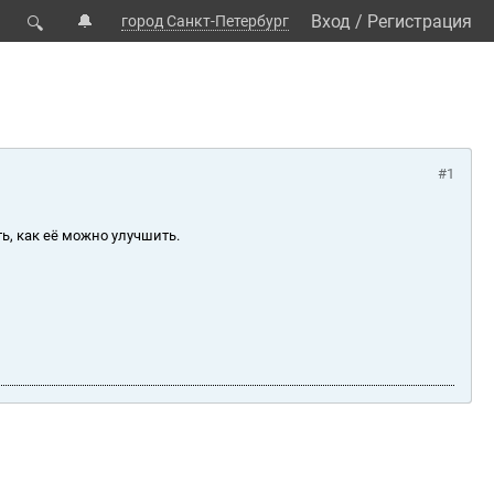
🔔
Вход
/
Регистрация
город Санкт-Петербург
🔍
#1
ь, как её можно улучшить.