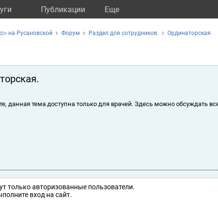
уги
Публикации
Eще
с» на Русановской
Форум
Раздел для сотрудников.
Ординаторская.
торская.
те, данная тема доступна только для врачей. Здесь можно обсуждать вс
ут только авторизованные пользователи.
полните вход на сайт.