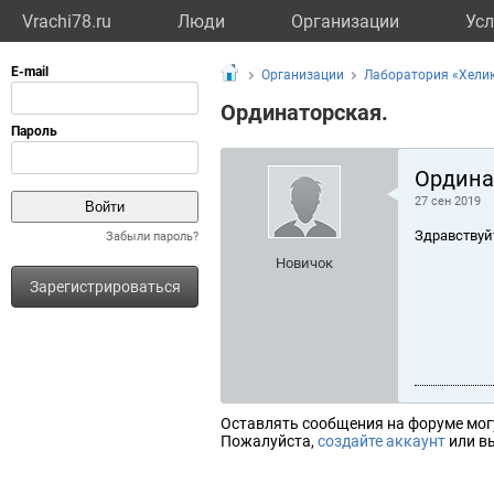
Vrachi78.ru
Люди
Организации
Усл
Организации
Лаборатория «Хелик
Ординаторская.
Ордина
27 сен 2019
Здравствуй
Забыли пароль?
Новичок
Зарегистрироваться
Оставлять сообщения на форуме мог
Пожалуйста,
создайте аккаунт
или вы