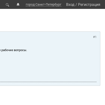
🔔
Вход
/
Регистрация
город Санкт-Петербург
🔍
#1
е рабочие вопросы.