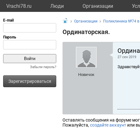
Vrachi78.ru
Люди
Организации
Усл
Организации
Поликлиника №74 в
Ординаторская.
Ордина
27 сен 2019
Здравствуй
Забыли пароль?
Новичок
Зарегистрироваться
Оставлять сообщения на форуме мог
Пожалуйста,
создайте аккаунт
или вы