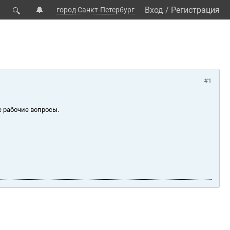
🔔
Вход
/
Регистрация
город Санкт-Петербург
🔍
#1
е рабочие вопросы.