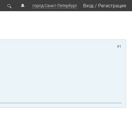
🔔
Вход
/
Регистрация
город Санкт-Петербург
🔍
#1