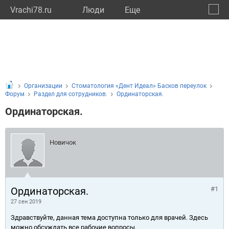
Vrachi78.ru
Люди
Eще
🔔
город
🔍
Организации
Стоматология «Дент Идеал» Басков переулок
Форум
Раздел для сотрудников.
Ординаторская.
Ординаторская.
Новичок
Ординаторская.
#1
27 сен 2019
Здравствуйте, данная тема доступна только для врачей. Здесь
можно обсуждать все рабочие вопросы.