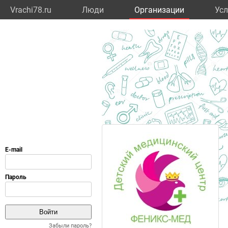
Vrachi78.ru
Люди
Организации
Усл
Забыли пароль?