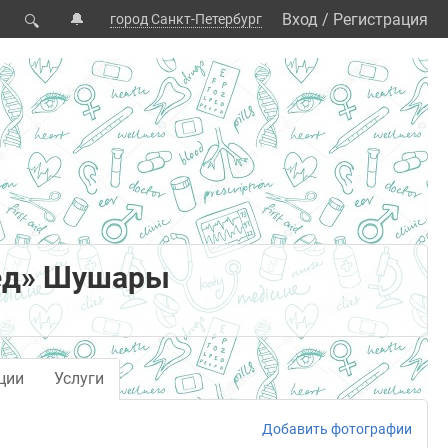
🔔
Вход
/
Регистрация
город Санкт-Петербург
🔍
ед» Шушары
ции
Услуги
Добавить фотографии