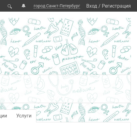
🔔
Вход
/
Регистрация
город Санкт-Петербург
🔍
ции
Услуги