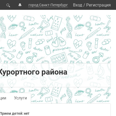
🔔
Вход
/
Регистрация
город Санкт-Петербург
🔍
Курортного района
ции
Услуги
Прием детей
: нет