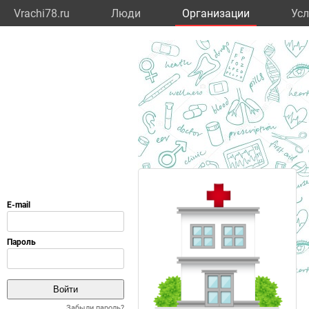
Vrachi78.ru
Люди
Организации
Усл
Забыли пароль?