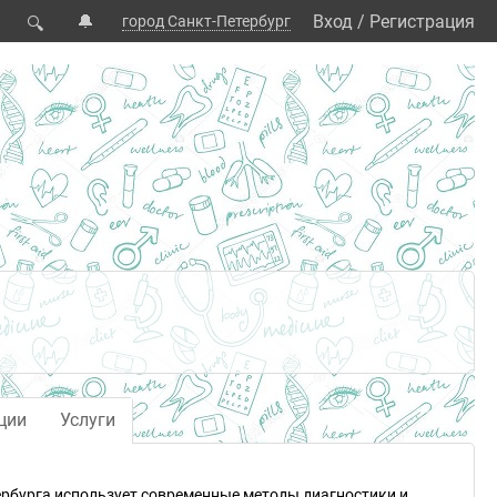
🔔
Вход
/
Регистрация
город Санкт-Петербург
🔍
ции
Услуги
тербурга использует современные методы диагностики и