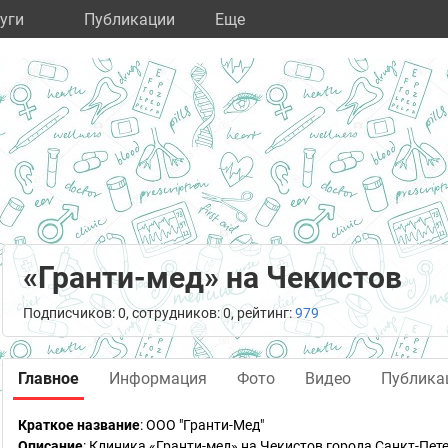
уги
Публикации
Eще
«Гранти-мед» на Чекистов
Подписчиков: 0, сотрудников: 0, рейтинг:
979
Главное
Информация
Фото
Видео
Публика
Краткое название
:
ООО "Гранти-Мед"
Описание
: Клиника «Гранти-мед» на Чекистов города Санкт-Пе