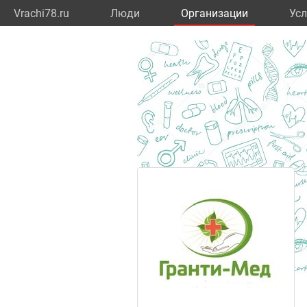
Vrachi78.ru
Люди
Организации
Усл