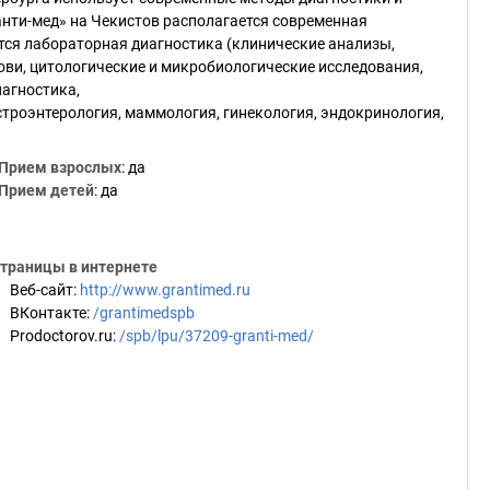
нти-мед» на Чекистов располагается современная
тся лабораторная диагностика (клинические анализы,
ови, цитологические и микробиологические исследования,
иагностика,
троэнтерология, маммология, гинекология, эндокринология,
Прием взрослых
: да
Прием детей
: да
траницы в интернете
Веб-сайт
:
http://www.grantimed.ru
ВКонтакте
:
/grantimedspb
Prodoctorov.ru
:
/spb/lpu/37209-granti-med/