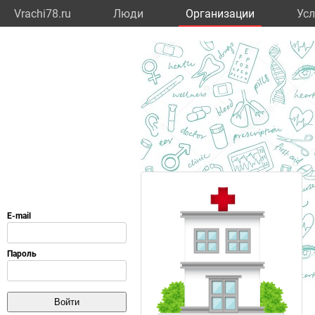
Vrachi78.ru
Люди
Организации
Усл