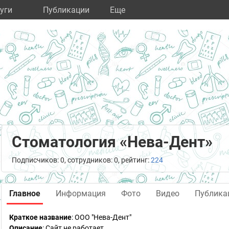
уги
Публикации
Eще
Стоматология «Нева-Дент»
Подписчиков: 0, сотрудников: 0, рейтинг:
224
Главное
Информация
Фото
Видео
Публика
Краткое название
:
ООО "Нева-Дент"
Описание
: Сайт не работает.