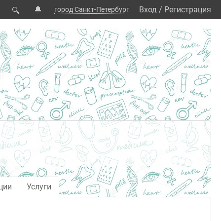
🔔
Вход
/
Регистрация
город Санкт-Петербург
🔍
ции
Услуги