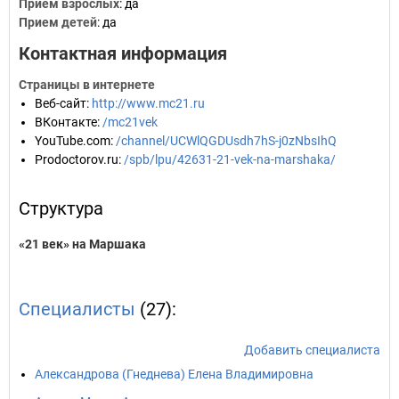
Прием взрослых
: да
Прием детей
: да
Контактная информация
Страницы в интернете
Веб-сайт
:
http://www.mc21.ru
ВКонтакте
:
/mc21vek
YouTube.com
:
/channel/UCWlQGDUsdh7hS-j0zNbsIhQ
Prodoctorov.ru
:
/spb/lpu/42631-21-vek-na-marshaka/
Структура
«21 век» на Маршака
Специалисты
(27):
Добавить специалиста
Александрова (Гнеднева) Елена Владимировна