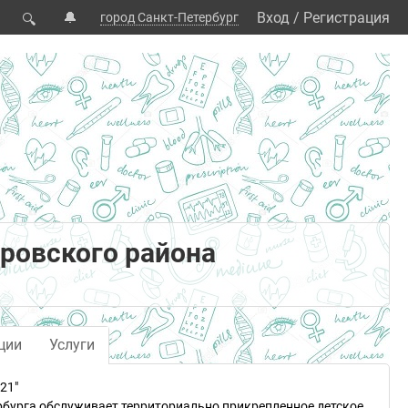
🔔
Вход
/
Регистрация
город Санкт-Петербург
🔍
ровского района
ции
Услуги
21"
рбурга обслуживает территориально прикрепленное детское