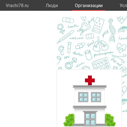
Vrachi78.ru
Люди
Организации
Усл