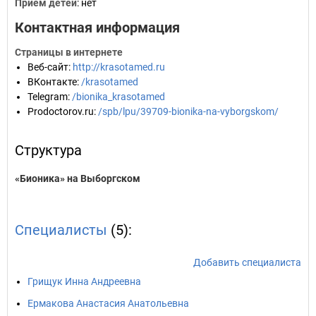
Прием детей
: нет
Контактная информация
Страницы в интернете
Веб-сайт
:
http://krasotamed.ru
ВКонтакте
:
/krasotamed
Telegram
:
/bionika_krasotamed
Prodoctorov.ru
:
/spb/lpu/39709-bionika-na-vyborgskom/
Структура
«Бионика» на Выборгском
Специалисты
(5):
Добавить специалиста
Грищук Инна Андреевна
Ермакова Анастасия Анатольевна