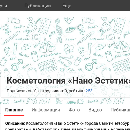
уги
Публикации
Eще
Косметология «Нано Эстетик
Подписчиков: 0, сотрудников: 0, рейтинг:
253
Главное
Информация
Фото
Видео
Публика
Описание
: Косметология «Нано Эстетик» города Санкт-Петербу
препаратами. Работают опытные, квалифицированные специали