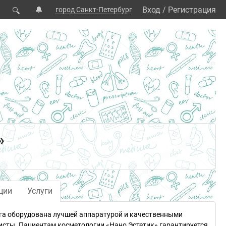
🔔
Вход
/
Регистрация
город Санкт-Петербург
🔍
»
ции
Услуги
рга оборудована лучшей аппаратурой и качественными
сты. Пациентам косметологии «Нано Эстетик» гарантируется