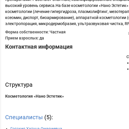
высокий уровень сервиса.На базе косметологии «Нано Эстетик
косметологии (лечение гипергидроза, плазмолифтинг, мезотерап
ксеомин, диспорт, биоармирование), аппаратной косметологии 
электропорация, микродермобразия, ультразвуковая чистка, R
Форма собственности
: Частная
Прием взрослых
: да
Контактная информация
С
Структура
Косметология «Нано Эстетик»
Специалисты
(5):
Гогохия Хатуна Омариевна