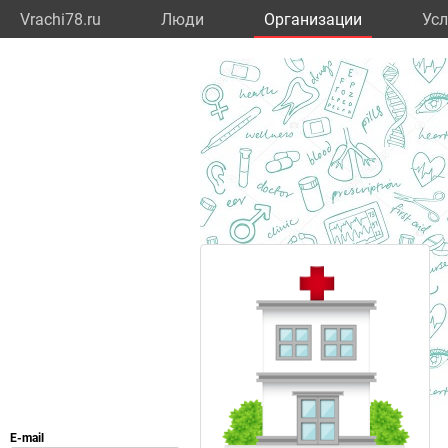
Vrachi78.ru
Люди
Организации
Усл