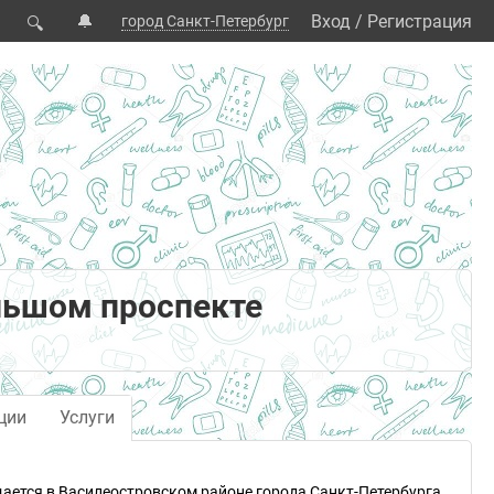
🔔
Вход
/
Регистрация
город Санкт-Петербург
🔍
льшом проспекте
ции
Услуги
ается в Василеостровском районе города Санкт-Петербурга.