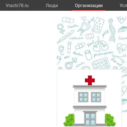
Vrachi78.ru
Люди
Организации
Усл