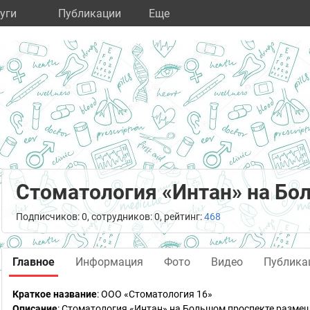
уги
Публикации
Eще
Стоматология «Интан» на Бо
Подписчиков: 0, сотрудников: 0, рейтинг:
468
Главное
Информация
Фото
Видео
Публика
Краткое название
:
ООО «Стоматология 16»
Описание
: Стоматология «Интан» на Большом проспекте размещ